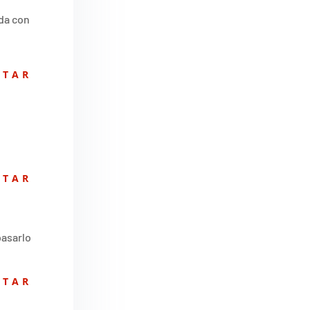
ida con
ATAR
ATAR
pasarlo
ATAR