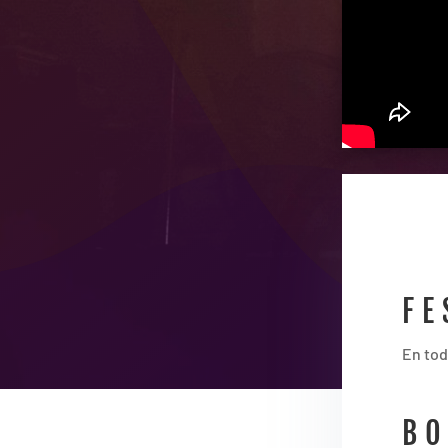
FE
En tod
BO