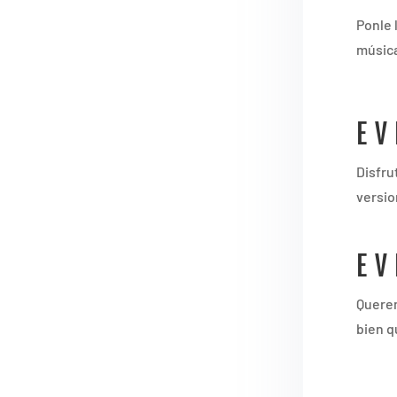
Ponle 
música
EV
Disfru
versio
EV
Querem
bien q