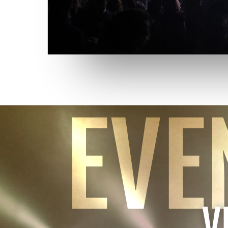
EVE
V